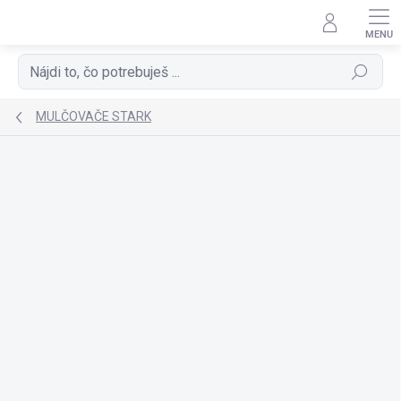
Prejsť
na
obsah
Hľadať
MULČOVAČE STARK