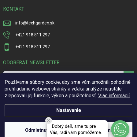
KONTAKT
info
@
techgarden.sk
+421 918 811 297
+421 918 811 297
ODOBERAŤ NEWSLETTER
Prihl
Používame súbory cookie, aby sme vám umožnili pohodlné
sa
prehliadanie webovej stránky a vďaka analýze neustále
zlepšovali jej funkcie, výkon a použiteľnosť.
Viac informácií
Vložením e-mailu súhlasíte s
podmienkami ochrany osobných údajov
Nastavenie
Copyright 2026
TechGarden.sk
. Všetky práva vyhradené.
Upraviť
Dobrý deň, sme tu pre
nastavenie cookies
Odmietnuť
Súhlasím
Vás, radi vám pomôžeme.