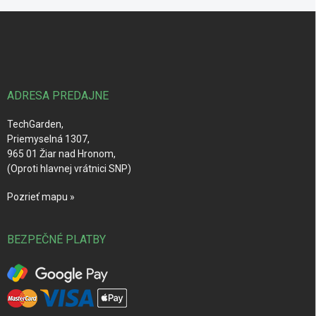
Z
á
p
ä
t
i
ADRESA PREDAJNE
e
TechGarden,
Priemyselná 1307,
965 01 Žiar nad Hronom,
(Oproti hlavnej vrátnici SNP)
Pozrieť mapu »
BEZPEČNÉ PLATBY