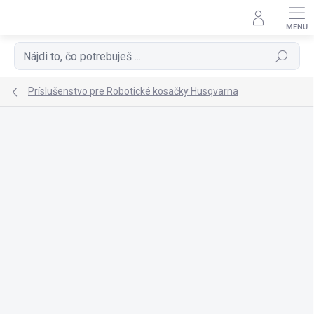
Prejsť
na
obsah
Hľadať
Príslušenstvo pre Robotické kosačky Husqvarna