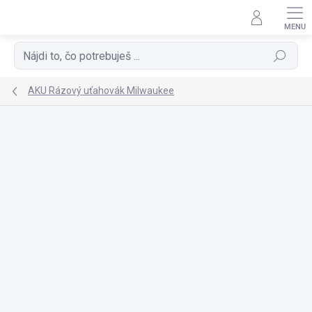
Prejsť
na
obsah
Hľadať
AKU Rázový uťahovák Milwaukee