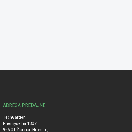
Z
á
p
ä
t
i
ADRESA PREDAJNE
e
TechGarden,
Priemyselná 1307,
965 01 Žiar nad Hronom,