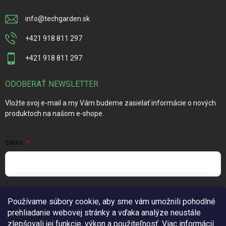
info
@
techgarden.sk
+421 918 811 297
+421 918 811 297
ODOBERAŤ NEWSLETTER
Vložte svoj e-mail a my Vám budeme zasielať informácie o nových
produktoch na našom e-shope.
EMAIL
Vložením e-mailu súhlasíte s
podmienkami ochrany osobných
Používame súbory cookie, aby sme vám umožnili pohodlné
údajov
prehliadanie webovej stránky a vďaka analýze neustále
Prihlásiť sa
zlepšovali jej funkcie, výkon a použiteľnosť.
Viac informácií