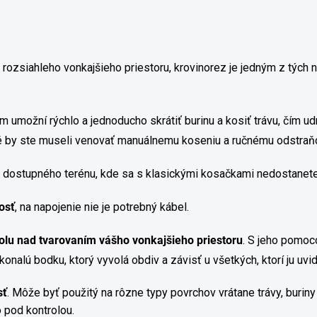
zsiahleho vonkajšieho priestoru, krovinorez je jedným z tých ná
 umožní rýchlo a jednoducho skrátiť burinu a kosiť trávu, čím udr
oré by ste museli venovať manuálnemu koseniu a ručnému odstraňo
o dostupného terénu, kde sa s klasickými kosačkami nedostanete
osť
, na napojenie nie je potrebný kábel.
olu nad tvarovaním vášho vonkajšieho priestoru
. S jeho pomoc
onalú bodku, ktorý vyvolá obdiv a závisť u všetkých, ktorí ju uvid
sť
. Môže byť použitý na rôzne typy povrchov vrátane trávy, burin
 pod kontrolou.