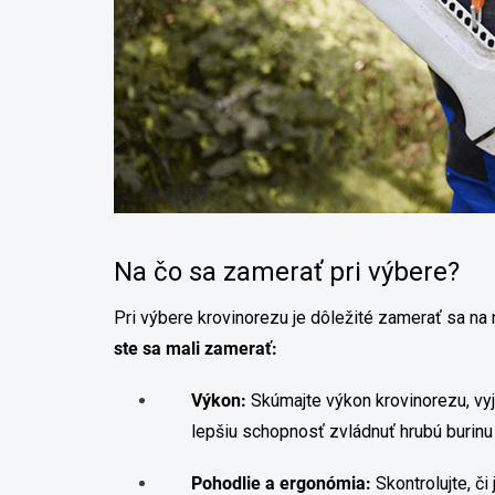
Na čo sa zamerať pri výbere?
Pri výbere krovinorezu je dôležité zamerať sa na 
ste sa mali zamerať:
Výkon:
Skúmajte výkon krovinorezu, vy
lepšiu schopnosť zvládnuť hrubú burinu
Pohodlie a ergonómia:
Skontrolujte, či