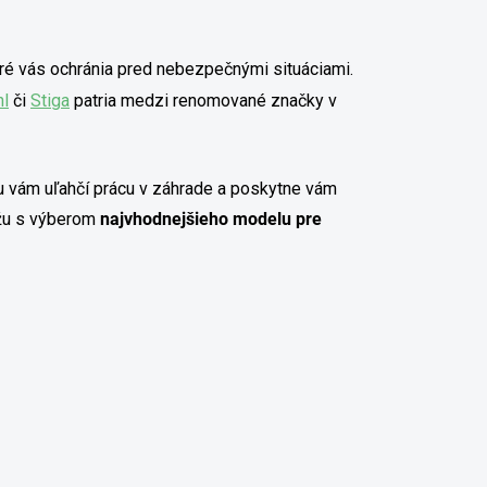
ktoré vás ochránia pred nebezpečnými situáciami.
hl
či
Stiga
patria medzi renomované značky v
u vám uľahčí prácu v záhrade a poskytne vám
ôžu s výberom
najvhodnejšieho modelu pre