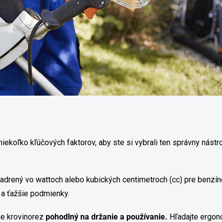
niekoľko kľúčových faktorov, aby ste si vybrali ten správny nástr
jadrený vo wattoch alebo kubických centimetroch (cc) pre benzí
 a ťažšie podmienky.
 je krovinorez
pohodlný na držanie a používanie.
Hľadajte ergono