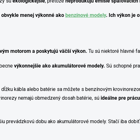
ezy sú
ekologickejšie
, pretože
neprodukujú emisie spaľovacích
ú obvykle menej výkonné ako
benzínové modely
. Ich výkon je
vým motorom a poskytujú väčší výkon.
Tu sú niektoré hlavné fa
obecne
výkonnejšie ako akumulátorové modely.
Sú schopné pra
 o dĺžku kábla alebo batérie sa môžete s benzínovým krovinorez
vinorezy nemajú obmedzený dosah batérie, sú
ideálne pre prác
šiu prevádzkovú dobu ako akumulátorové modely. Stačí iba dobi