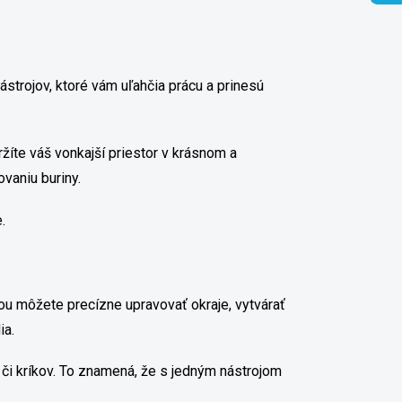
strojov, ktoré vám uľahčia prácu a prinesú
žíte váš vonkajší priestor v krásnom a
vaniu buriny.
.
ou môžete precízne upravovať okraje, vytvárať
ia.
y či kríkov. To znamená, že s jedným nástrojom