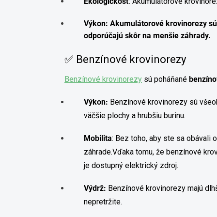
Ekologickosť
: Akumulátorové krovinor
Výkon: Akumulátorové krovinorezy s
odporúčajú skôr na menšie záhrady.
✅ Benzínové krovinorezy
Benzínové krovinorezy
sú poháňané
benzíno
Výkon:
Benzínové krovinorezy sú vše
väčšie plochy a hrubšiu burinu.
Mobilita
:
Bez toho, aby ste sa obávali
záhrade.
Vďaka tomu, že benzínové kro
je dostupný elektrický zdroj.
Výdrž:
Benzínové krovinorezy majú dlh
nepretržite.