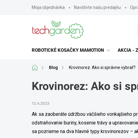
Prejsť
Moja objednávka
Navštívte našu predajňu
Opra
na
obsah
ROBOTICKÉ KOSAČKY MAMOTION
AKCIA -
Domov
Blog
Krovinorez: Ako si správne vybrať?
Krovinorez: Ako si sp
12.6.2023
Ak sa zaoberáte údržbou väčšieho vonkajšieho pr
odstraňovanie buriny, kosenie trávy a upravovanie
sa pozrieme na dva hlavné typy krovinorezov – ak