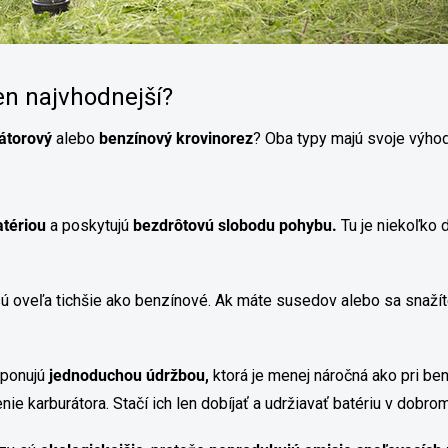
ten najvhodnejší?
átorový
alebo
benzínový
krovinorez
? Oba typy majú svoje výhody
tériou
a poskytujú
bezdrôtovú slobodu pohybu.
Tu je niekoľko d
ú oveľa tichšie ako benzínové. Ak máte susedov alebo sa snažít
ponujú
jednoduchou údržbou,
ktorá je menej náročná ako pri b
ie karburátora. Stačí ich len dobíjať a udržiavať batériu v dobro