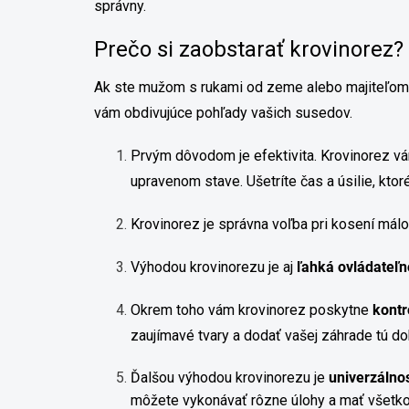
správny.
Prečo si zaobstarať krovinorez?
Ak ste mužom s rukami od zeme alebo majiteľom ro
vám obdivujúce pohľady vašich susedov.
Prvým dôvodom je efektivita. Krovinorez vám
upravenom stave. Ušetríte čas a úsilie, kt
Krovinorez je správna voľba pri kosení mál
Výhodou krovinorezu je aj
ľahká ovládateľn
Okrem toho vám krovinorez poskytne
kontr
zaujímavé tvary a dodať vašej záhrade tú dok
Ďalšou výhodou krovinorezu je
univerzálno
môžete vykonávať rôzne úlohy a mať všetko