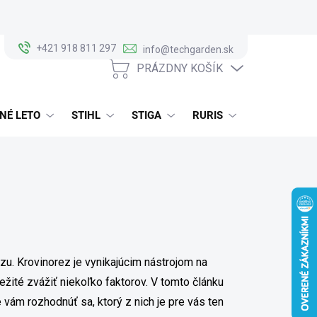
+421 918 811 297
info@techgarden.sk
PRÁZDNY KOŠÍK
NÁKUPNÝ
KOŠÍK
NÉ LETO
STIHL
STIGA
RURIS
ALKO
u. Krovinorez je vynikajúcim nástrojom na
ežité zvážiť niekoľko faktorov.
V tomto článku
vám rozhodnúť sa, ktorý z nich je pre vás ten