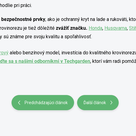
odlie pri práci.
ť
bezpečnostné prvky
, ako je ochranný kryt na lade a rukoväti, 
rovinorezu je tiež dôležité
zvážiť značku.
Honda
,
Husqvarna
,
Sti
ty sú známe pre svoju kvalitu a spoľahlivosť.
rový
alebo benzínový model, investícia do kvalitného krovinorez
ďte sa s našimi odborníkmi v Techgarden
, ktorí vám radi pom
Predchádzajúci článok
Ďalší článok