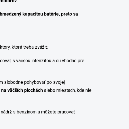
 motorov.
 obmedzený kapacitou batérie, preto sa
ktory, ktoré treba zvážiť:
covať s väčšou intenzitou a sú vhodné pre
om slobodne pohybovať po svojej
u na väčších plochách
alebo miestach, kde nie
ť nádrž s benzínom a môžete pracovať