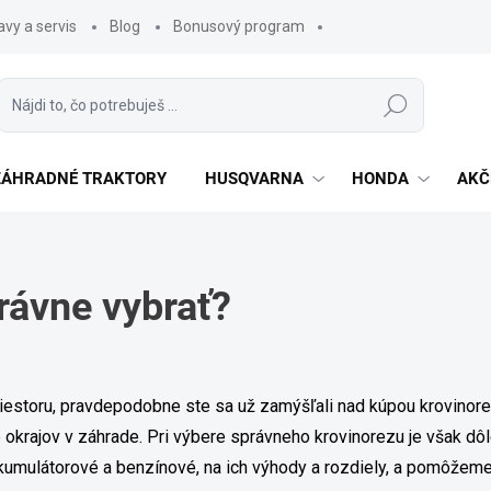
vy a servis
Blog
Bonusový program
Hľadať
 ZÁHRADNÉ TRAKTORY
HUSQVARNA
HONDA
AKČ
rávne vybrať?
iestoru, pravdepodobne ste sa už zamýšľali nad kúpou krovinorez
 okrajov v záhrade. Pri výbere správneho krovinorezu je však dôl
umulátorové a benzínové, na ich výhody a rozdiely, a pomôžeme 