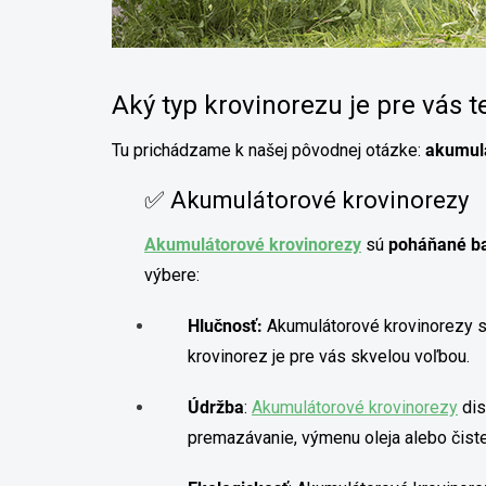
Aký typ krovinorezu je pre vás 
Tu prichádzame k našej pôvodnej otázke:
akumul
✅ Akumulátorové krovinorezy
Akumulátorové krovinorezy
sú
poháňané ba
výbere:
Hlučnosť:
Akumulátorové krovinorezy s
krovinorez je pre vás skvelou voľbou.
Údržba
:
Akumulátorové krovinorezy
dis
premazávanie, výmenu oleja alebo čisten