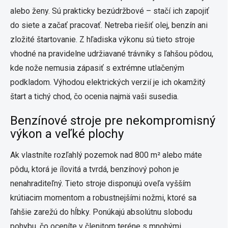
alebo ženy. Sú prakticky bezúdržbové – stačí ich zapojiť
do siete a začať pracovať. Netreba riešiť olej, benzín ani
zložité štartovanie. Z hľadiska výkonu sú tieto stroje
vhodné na pravidelne udržiavané trávniky s ľahšou pôdou,
kde nože nemusia zápasiť s extrémne utlačeným
podkladom. Výhodou elektrických verzií je ich okamžitý
štart a tichý chod, čo ocenia najmä vaši susedia.
Benzínové stroje pre nekompromisný
výkon a veľké plochy
Ak vlastníte rozľahlý pozemok nad 800 m² alebo máte
pôdu, ktorá je ílovitá a tvrdá, benzínový pohon je
nenahraditeľný. Tieto stroje disponujú oveľa vyšším
krútiacim momentom a robustnejšími nožmi, ktoré sa
ľahšie zarežú do hĺbky. Ponúkajú absolútnu slobodu
pohybu, čo oceníte v členitom teréne s mnohými