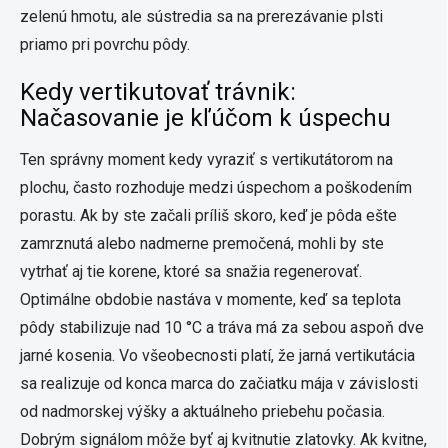
zelenú hmotu, ale sústredia sa na prerezávanie plsti
priamo pri povrchu pôdy.
Kedy vertikutovať trávnik:
Načasovanie je kľúčom k úspechu
Ten správny moment kedy vyraziť s vertikutátorom na
plochu, často rozhoduje medzi úspechom a poškodením
porastu. Ak by ste začali príliš skoro, keď je pôda ešte
zamrznutá alebo nadmerne premočená, mohli by ste
vytrhať aj tie korene, ktoré sa snažia regenerovať.
Optimálne obdobie nastáva v momente, keď sa teplota
pôdy stabilizuje nad 10 °C a tráva má za sebou aspoň dve
jarné kosenia. Vo všeobecnosti platí, že jarná vertikutácia
sa realizuje od konca marca do začiatku mája v závislosti
od nadmorskej výšky a aktuálneho priebehu počasia.
Dobrým signálom môže byť aj kvitnutie zlatovky. Ak kvitne,