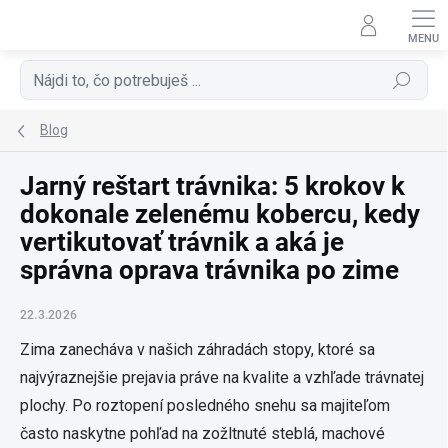
Prejsť
na
obsah
Hľadať
Blog
Jarný reštart trávnika: 5 krokov k
dokonale zelenému kobercu, kedy
vertikutovať trávnik a aká je
správna oprava trávnika po zime
22.3.2026
Zima zanecháva v našich záhradách stopy, ktoré sa
najvýraznejšie prejavia práve na kvalite a vzhľade trávnatej
plochy. Po roztopení posledného snehu sa majiteľom
často naskytne pohľad na zožltnuté steblá, machové