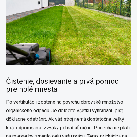
Čistenie, dosievanie a prvá pomoc
pre holé miesta
Po vertikutácii zostane na povrchu obrovské množstvo
organického odpadu. Je dôležité všetku vyhrabanú plsť
dôkladne odstrániť. Ak váš stroj nemá dostatočne veľký
kôš, odporúčame zvyšky pohrabať ručne. Ponechanie plsti
na mieste by zmarilo celú vašu prácu. Teraz prichádza na