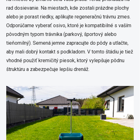
rad dosievanie. Na miestach, kde zostali prázdne plochy
alebo je porast riedky, aplikujte regeneračnú trávnu zmes.
Odporúčame vyberať osivo, ktoré je kompatibilné s vaším
pôvodným typom trávnika (parkový, športový alebo
tieňomilný). Semená jemne zapracujte do pôdy a utlačte,
aby mali dobrý kontakt s podkladom. V tomto štádiu je tiež
vhodné použiť kremičitý piesok, ktorý vylepšuje pôdnu
štruktúru a zabezpečuje lepšiu drenáž.