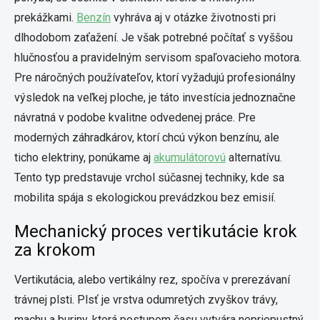
prekážkami.
Benzín
vyhráva aj v otázke životnosti pri
dlhodobom zaťažení. Je však potrebné počítať s vyššou
hlučnosťou a pravidelným servisom spaľovacieho motora.
Pre náročných používateľov, ktorí vyžadujú profesionálny
výsledok na veľkej ploche, je táto investícia jednoznačne
návratná v podobe kvalitne odvedenej práce. Pre
moderných záhradkárov, ktorí chcú výkon benzínu, ale
ticho elektriny, ponúkame aj
akumulátorovú
alternatívu.
Tento typ predstavuje vrchol súčasnej techniky, kde sa
mobilita spája s ekologickou prevádzkou bez emisií.
Mechanický proces vertikutácie krok
za krokom
Vertikutácia, alebo vertikálny rez, spočíva v prerezávaní
trávnej plsti. Plsť je vrstva odumretých zvyškov trávy,
machu a buriny, ktorá postupom času vytvára nepriepustný