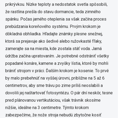
prikrývkou. Nízke teploty a nedostatok svetla spôsobili,
že rastlina prešla do stavu dormancie, teda zimného
spánku. Počas jarného oteplenia sa však začína proces
prebúdzania koreňového systému. Prvým krokom je
dôkladná obhliadka. Hľadajte známky plesne snežnej,
ktorá sa prejavuje ako šedivé alebo ružovkasté fľaky,
zamerajte sa na miesta, kde zostala stáť voda. Jarná
údržba začína upratovaním. Je potrebné odstrániť všetky
popadané konáre, kamene a zvyšky lístia, ktoré by mohli
brániť strojom v práci. Ďalším krokom je kosenie. To prvé
by malo prebehnúť na vyššej úrovni, približne na 5 až 6
centimetrov, aby sme trávu po zime príliš neoslabili a
dovolili jej naštartovať fotosyntézu. O pár dní neskôr, tesne
pred plánovanou vertikutáciou, však trávnik skosíme
nižšie, ideálne na 3 centimetre. Týmto krokom
zabezpečíme, že nože stroja nebudú zbytočne kosiť