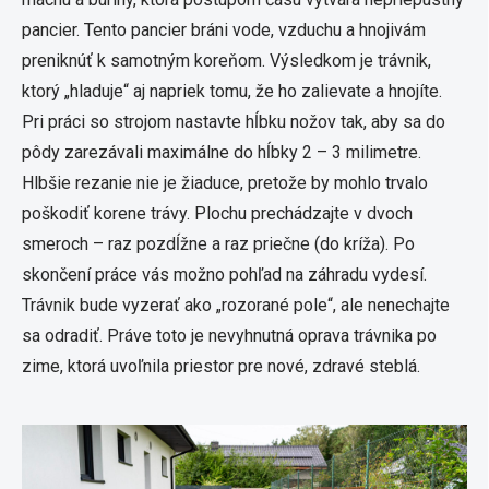
pancier. Tento pancier bráni vode, vzduchu a hnojivám
preniknúť k samotným koreňom. Výsledkom je trávnik,
ktorý „hladuje“ aj napriek tomu, že ho zalievate a hnojíte.
Pri práci so strojom nastavte hĺbku nožov tak, aby sa do
pôdy zarezávali maximálne do hĺbky 2 – 3 milimetre.
Hlbšie rezanie nie je žiaduce, pretože by mohlo trvalo
poškodiť korene trávy. Plochu prechádzajte v dvoch
smeroch – raz pozdĺžne a raz priečne (do kríža). Po
skončení práce vás možno pohľad na záhradu vydesí.
Trávnik bude vyzerať ako „rozorané pole“, ale nenechajte
sa odradiť. Práve toto je nevyhnutná oprava trávnika po
zime, ktorá uvoľnila priestor pre nové, zdravé steblá.