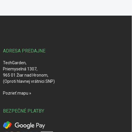
Z
á
p
ä
t
i
ADRESA PREDAJNE
e
TechGarden,
Priemyselná 1307,
965 01 Žiar nad Hronom,
(Oproti hlavnej vrátnici SNP)
Pozrieť mapu »
BEZPEČNÉ PLATBY