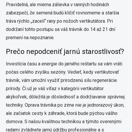
Pravidelná, ale mierna zálievka v ranných hodinách
zabezpečí, že semená budú klíčiť rovnomerne a staršia
tráva rýchlo „zacelí“ rany po nožoch vertikutátora. Pri
dodržaní tohto postupu sa váš trávnik do 14 až 21 dní
premení na nepoznanie.
Prečo nepodceniť jarnú starostlivosť?
Investícia času a energie do jarného reštartu sa vám vráti
počas celého zvyšku sezóny. Vedieť, kedy vertikutovať
trávnik, vám umožní využiť prirodzenú silu regenerácie
prírody. Či už je váš víťaz v kategórii vertikutátor
akýkoľvek, dôležitá je dôslednosť a dodržiavanie správnej
techniky. Oprava trávnika po zime nie je jednorazový úkon,
ale začiatok cesty k záhrade, ktorá bude pýchou vášho
domova. S našou kvalitnou technikou a týmito overenými
radami zvládnete jarnú údržbu profesionálne a s