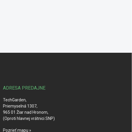
Z
á
p
ä
t
i
ADRESA PREDAJNE
e
TechGarden,
Priemyselná 1307,
965 01 Žiar nad Hronom,
(Oproti hlavnej vrátnici SNP)
Pozrieť mapu »