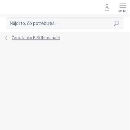
Prejsť
na
obsah
Hľadať
Žacie lanko BISON hranaté