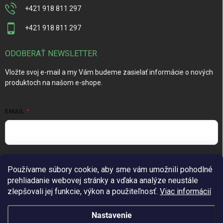
+421 918 811 297
+421 918 811 297
ODOBERAŤ NEWSLETTER
Vložte svoj e-mail a my Vám budeme zasielať informácie o nových
produktoch na našom e-shope.
EMAIL
Vložením e-mailu súhlasíte s
podmienkami ochrany osobných
Používame súbory cookie, aby sme vám umožnili pohodlné
údajov
prehliadanie webovej stránky a vďaka analýze neustále
Prihlásiť sa
zlepšovali jej funkcie, výkon a použiteľnosť.
Viac informácií
Nastavenie