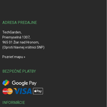
á
p
ä
t
i
ADRESA PREDAJNE
e
TechGarden,
Priemyselná 1307,
965 01 Žiar nad Hronom,
(Oproti hlavnej vrátnici SNP)
Pozrieť mapu »
BEZPEČNÉ PLATBY
INFORMÁCIE