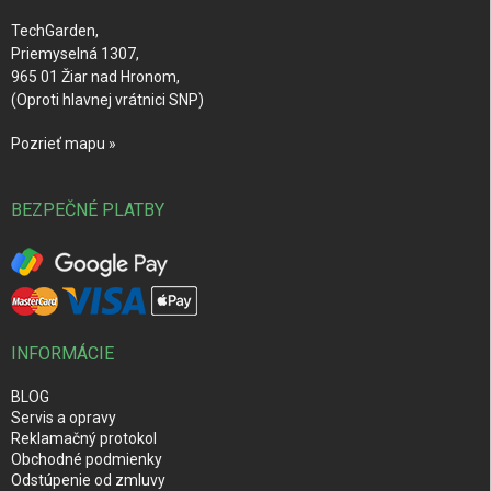
e
TechGarden,
Priemyselná 1307,
965 01 Žiar nad Hronom,
(Oproti hlavnej vrátnici SNP)
Pozrieť mapu »
BEZPEČNÉ PLATBY
INFORMÁCIE
BLOG
Servis a opravy
Reklamačný protokol
Obchodné podmienky
Odstúpenie od zmluvy