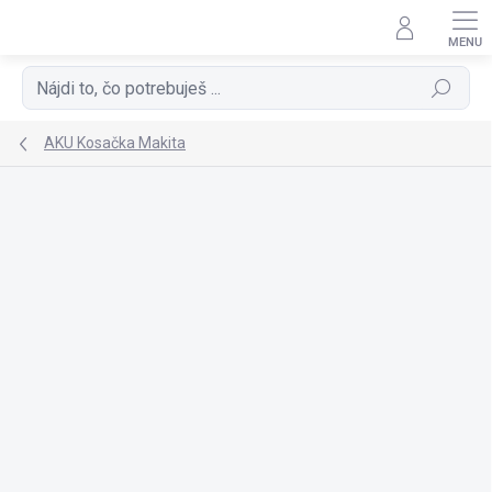
Prejsť
na
obsah
Hľadať
AKU Kosačka Makita