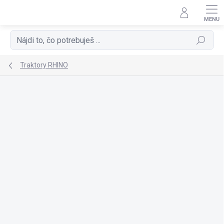
Prejsť
na
obsah
Hľadať
Traktory RHINO