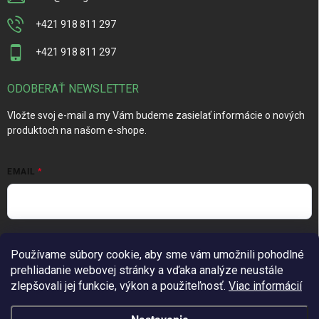
+421 918 811 297
+421 918 811 297
ODOBERAŤ NEWSLETTER
Vložte svoj e-mail a my Vám budeme zasielať informácie o nových
produktoch na našom e-shope.
EMAIL
Vložením e-mailu súhlasíte s
podmienkami ochrany osobných
Používame súbory cookie, aby sme vám umožnili pohodlné
údajov
prehliadanie webovej stránky a vďaka analýze neustále
Prihlásiť sa
zlepšovali jej funkcie, výkon a použiteľnosť.
Viac informácií