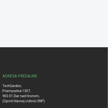
Z
á
p
ä
t
i
ADRESA PREDAJNE
e
TechGarden,
Priemyselná 1307,
965 01 Žiar nad Hronom,
(Oproti hlavnej vrátnici SNP)