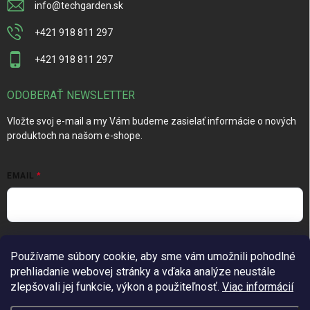
info
@
techgarden.sk
+421 918 811 297
+421 918 811 297
ODOBERAŤ NEWSLETTER
Vložte svoj e-mail a my Vám budeme zasielať informácie o nových
produktoch na našom e-shope.
EMAIL
Vložením e-mailu súhlasíte s
podmienkami ochrany osobných
Používame súbory cookie, aby sme vám umožnili pohodlné
údajov
prehliadanie webovej stránky a vďaka analýze neustále
Prihlásiť sa
zlepšovali jej funkcie, výkon a použiteľnosť.
Viac informácií