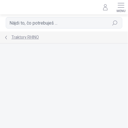
Prejsť
na
obsah
Hľadať
Traktory RHINO