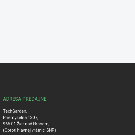
Z
á
p
ä
t
i
ADRESA PREDAJNE
e
TechGarden,
Priemyselná 1307,
965 01 Žiar nad Hronom,
(Oproti hlavnej vrátnici SNP)