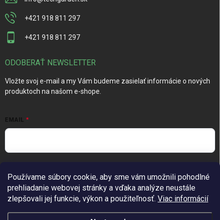
+421 918 811 297
+421 918 811 297
ODOBERAŤ NEWSLETTER
Vložte svoj e-mail a my Vám budeme zasielať informácie o nových
produktoch na našom e-shope.
EMAIL
Vložením e-mailu súhlasíte s
podmienkami ochrany osobných
Používame súbory cookie, aby sme vám umožnili pohodlné
údajov
prehliadanie webovej stránky a vďaka analýze neustále
Prihlásiť sa
zlepšovali jej funkcie, výkon a použiteľnosť.
Viac informácií