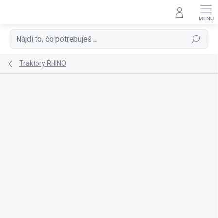
Prejsť
na
obsah
Hľadať
Traktory RHINO