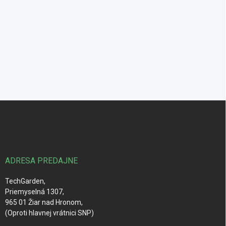
Z
á
p
ä
t
i
ADRESA PREDAJNE
e
TechGarden,
Priemyselná 1307,
965 01 Žiar nad Hronom,
(Oproti hlavnej vrátnici SNP)