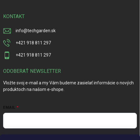
KONTAKT
info
@
techgarden.sk
+421 918 811 297
+421 918 811 297
ODOBERAŤ NEWSLETTER
Vložte svoj e-mail a my Vám budeme zasielať informácie o nových
produktoch na našom e-shope.
EMAIL
Vložením e-mailu súhlasíte s
podmienkami ochrany osobných