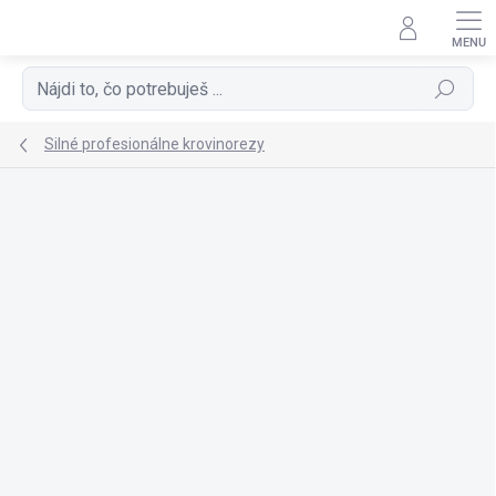
Prejsť
na
obsah
Hľadať
Silné profesionálne krovinorezy