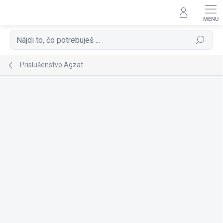
Prejsť
na
obsah
Hľadať
Prislušenstvo Agzat