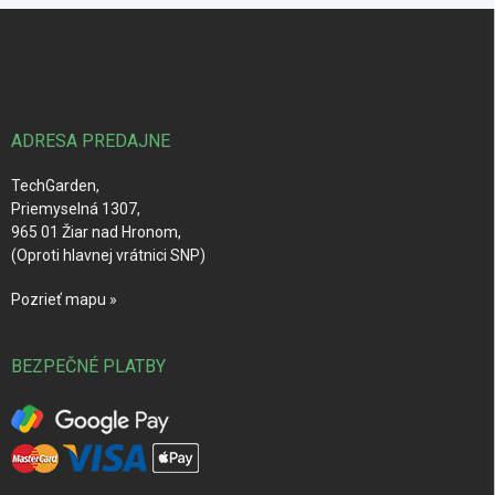
Z
á
p
ä
t
i
ADRESA PREDAJNE
e
TechGarden,
Priemyselná 1307,
965 01 Žiar nad Hronom,
(Oproti hlavnej vrátnici SNP)
Pozrieť mapu »
BEZPEČNÉ PLATBY