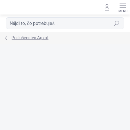
Prejsť
na
obsah
Hľadať
Prislušenstvo Agzat