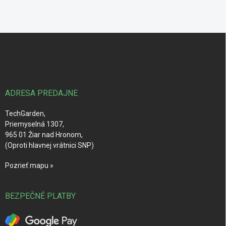
Z
á
p
ä
t
i
ADRESA PREDAJNE
e
TechGarden,
Priemyselná 1307,
965 01 Žiar nad Hronom,
(Oproti hlavnej vrátnici SNP)
Pozrieť mapu »
BEZPEČNÉ PLATBY