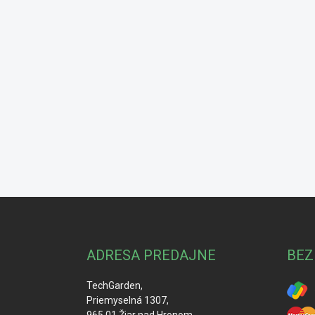
Z
á
p
ä
ADRESA PREDAJNE
BEZ
t
i
TechGarden,
e
Priemyselná 1307,