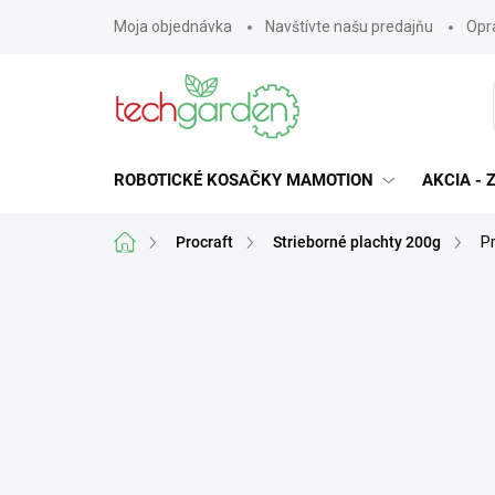
Prejsť
Moja objednávka
Navštívte našu predajňu
Opra
na
obsah
ROBOTICKÉ KOSAČKY MAMOTION
AKCIA -
Domov
Procraft
Strieborné plachty 200g
P