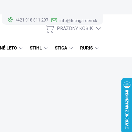
+421 918 811 297
info@techgarden.sk
PRÁZDNY KOŠÍK
NÁKUPNÝ
KOŠÍK
NÉ LETO
STIHL
STIGA
RURIS
ALKO