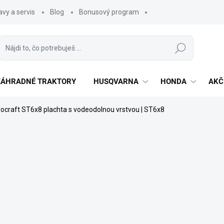
vy a servis
Blog
Bonusový program
Hľadať
 ZÁHRADNÉ TRAKTORY
HUSQVARNA
HONDA
AKČ
rocraft ST6x8 plachta s vodeodolnou vrstvou | ST6x8