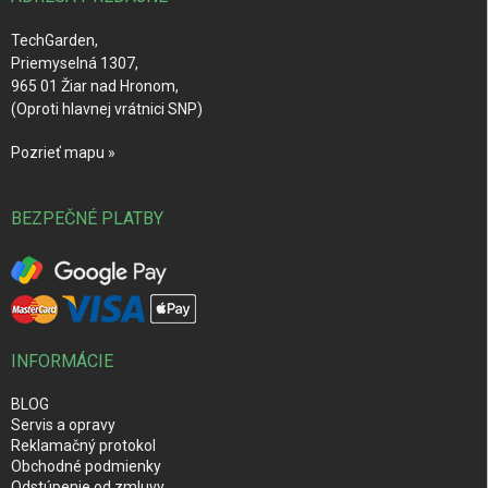
e
TechGarden,
Priemyselná 1307,
965 01 Žiar nad Hronom,
(Oproti hlavnej vrátnici SNP)
Pozrieť mapu »
BEZPEČNÉ PLATBY
INFORMÁCIE
BLOG
Servis a opravy
Reklamačný protokol
Obchodné podmienky
Odstúpenie od zmluvy