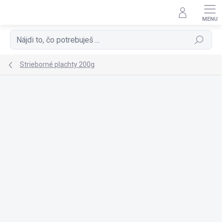
Prejsť
na
obsah
Hľadať
Strieborné plachty 200g