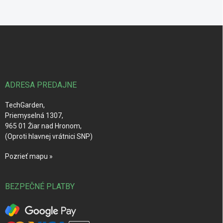
Z
á
p
ä
t
i
ADRESA PREDAJNE
e
TechGarden,
Priemyselná 1307,
965 01 Žiar nad Hronom,
(Oproti hlavnej vrátnici SNP)
Pozrieť mapu »
BEZPEČNÉ PLATBY