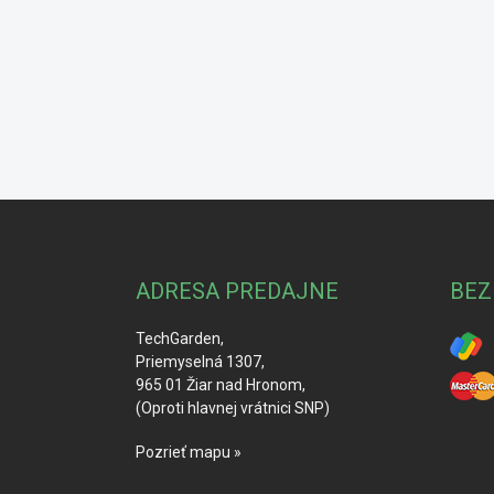
Z
á
p
ä
ADRESA PREDAJNE
BEZ
t
i
TechGarden,
e
Priemyselná 1307,
965 01 Žiar nad Hronom,
(Oproti hlavnej vrátnici SNP)
Pozrieť mapu »