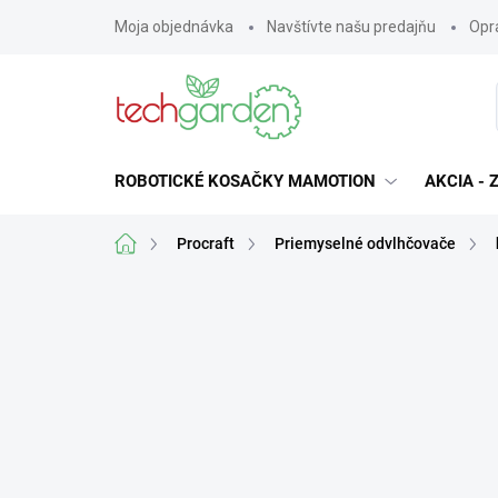
Prejsť
Moja objednávka
Navštívte našu predajňu
Opra
na
obsah
ROBOTICKÉ KOSAČKY MAMOTION
AKCIA -
Domov
Procraft
Priemyselné odvlhčovače