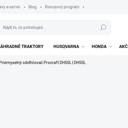
vy a servis
Blog
Bonusový program
Hľadať
 ZÁHRADNÉ TRAKTORY
HUSQVARNA
HONDA
AKČ
Priemyselný odvlhčovač Procraft DH50L | DH50L