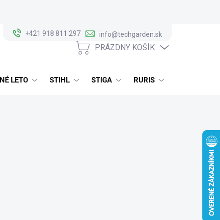
+421 918 811 297
info@techgarden.sk
PRÁZDNY KOŠÍK
NÁKUPNÝ
KOŠÍK
NÉ LETO
STIHL
STIGA
RURIS
ALKO