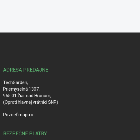
Z
á
p
ä
t
i
ADRESA PREDAJNE
e
TechGarden,
Priemyselná 1307,
965 01 Žiar nad Hronom,
(Oproti hlavnej vrátnici SNP)
Pozrieť mapu »
BEZPEČNÉ PLATBY