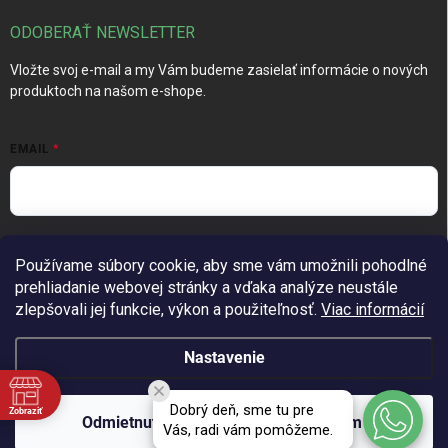
ODOBERAŤ NEWSLETTER
Vložte svoj e-mail a my Vám budeme zasielať informácie o nových
produktoch na našom e-shope.
EMAIL
Vložením e-mailu súhlasíte s
podmienkami ochrany osobných
Používame súbory cookie, aby sme vám umožnili pohodlné
údajov
prehliadanie webovej stránky a vďaka analýze neustále
Prihlásiť sa
zlepšovali jej funkcie, výkon a použiteľnosť.
Viac informácií
Nastavenie
Copyright 2026
TechGarden.sk
. Všetky práva vyhradené.
Upraviť
Dobrý deň, sme tu pre
Zobraziť
nastavenie cookies
Odmietnuť
Súhlasím
Vás, radi vám pomôžeme.
Vytvoril Shoptet