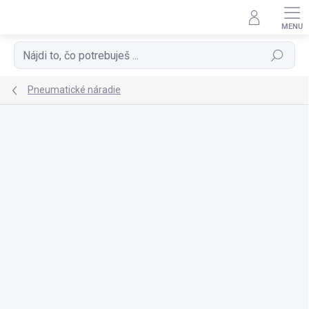
Prejsť
na
obsah
Hľadať
Pneumatické náradie