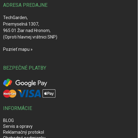
i
ADRESA PREDAJNE
e
TechGarden,
Priemyselná 1307,
965 01 Žiar nad Hronom,
(Oproti hlavnej vrátnici SNP)
Pozrieť mapu »
BEZPEČNÉ PLATBY
INFORMÁCIE
BLOG
Servis a opravy
Reklamačný protokol
Obchodné podmienky