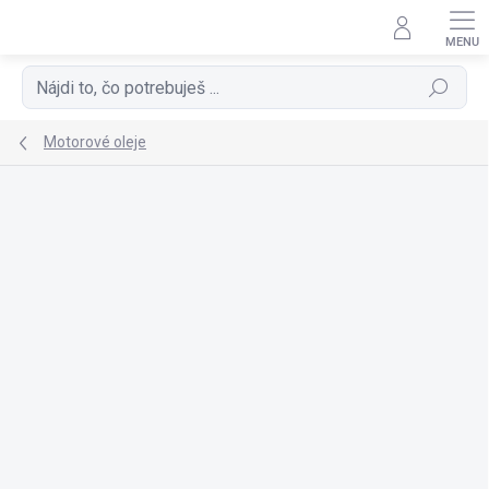
Prejsť
na
obsah
Hľadať
Motorové oleje