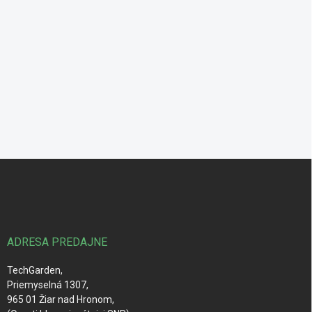
Z
á
p
ä
t
i
ADRESA PREDAJNE
e
TechGarden,
Priemyselná 1307,
965 01 Žiar nad Hronom,