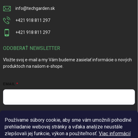
info
@
techgarden.sk
+421 918 811 297
+421 918 811 297
ODOBERAŤ NEWSLETTER
Vložte svoj e-mail a my Vám budeme zasielať informácie o nových
produktoch na našom e-shope.
EMAIL
Vložením e-mailu súhlasíte s
podmienkami ochrany osobných
Používame súbory cookie, aby sme vám umožnili pohodlné
údajov
prehliadanie webovej stránky a vďaka analýze neustále
Prihlásiť sa
zlepšovali jej funkcie, výkon a použiteľnosť.
Viac informácií