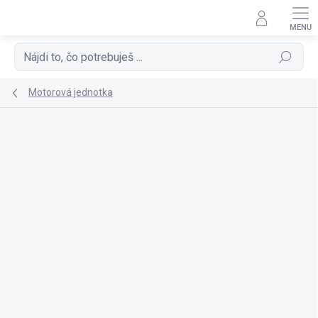
Prejsť
na
obsah
Hľadať
Motorová jednotka