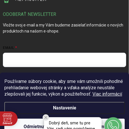
ODOBERAŤ NEWSLETTER
Vložte svoj e-mail a my Vám budeme zasielať informácie o nových
produktoch na našom e-shope.
EMAIL
Vložením e-mailu súhlasíte s
podmienkami ochrany osobných
Používame súbory cookie, aby sme vám umožnili pohodlné
údajov
prehliadanie webovej stránky a vďaka analýze neustále
Prihlásiť sa
zlepšovali jej funkcie, výkon a použiteľnosť.
Viac informácií
Nastavenie
Copyright 2026
TechGarden.sk
. Všetky práva vyhradené.
Upraviť
Dobrý deň, sme tu pre
Zobraziť
nastavenie cookies
Odmietnuť
Súhlasím
Vás, radi vám pomôžeme.