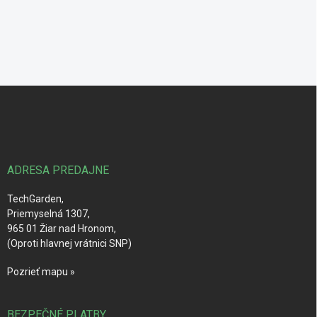
Z
á
p
ä
t
i
ADRESA PREDAJNE
e
TechGarden,
Priemyselná 1307,
965 01 Žiar nad Hronom,
(Oproti hlavnej vrátnici SNP)
Pozrieť mapu »
BEZPEČNÉ PLATBY