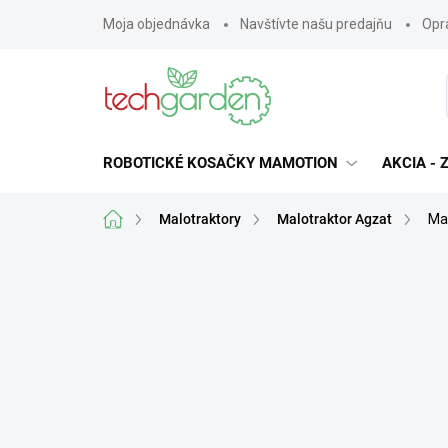
Prejsť
Moja objednávka
Navštívte našu predajňu
Opra
na
obsah
ROBOTICKÉ KOSAČKY MAMOTION
AKCIA -
Domov
Malotraktory
Malotraktor Agzat
Mal