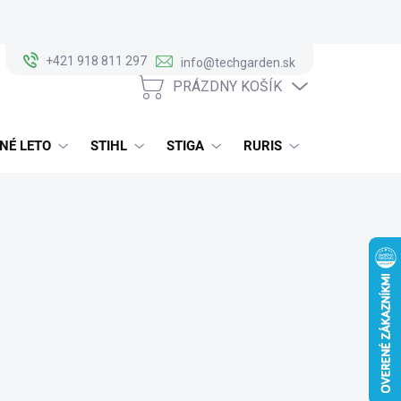
+421 918 811 297
info@techgarden.sk
PRÁZDNY KOŠÍK
NÁKUPNÝ
KOŠÍK
NÉ LETO
STIHL
STIGA
RURIS
ALKO