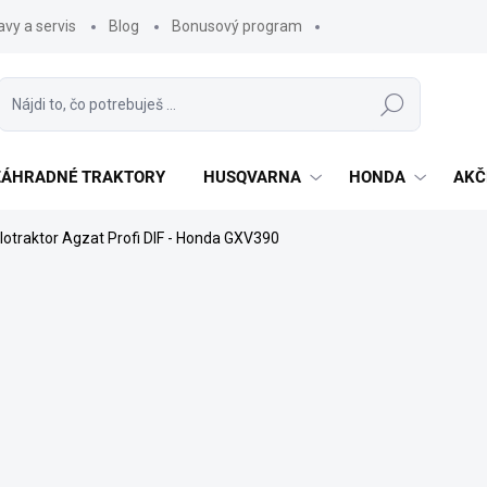
vy a servis
Blog
Bonusový program
Hľadať
 ZÁHRADNÉ TRAKTORY
HUSQVARNA
HONDA
AKČ
otraktor Agzat Profi DIF - Honda GXV390