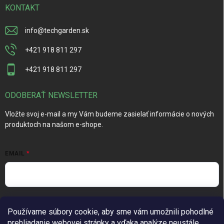
KONTAKT
info
@
techgarden.sk
+421 918 811 297
+421 918 811 297
ODOBERAŤ NEWSLETTER
Vložte svoj e-mail a my Vám budeme zasielať informácie o nových
produktoch na našom e-shope.
EMAIL
Vložením e-mailu súhlasíte s
podmienkami ochrany osobných
Používame súbory cookie, aby sme vám umožnili pohodlné
údajov
prehliadanie webovej stránky a vďaka analýze neustále