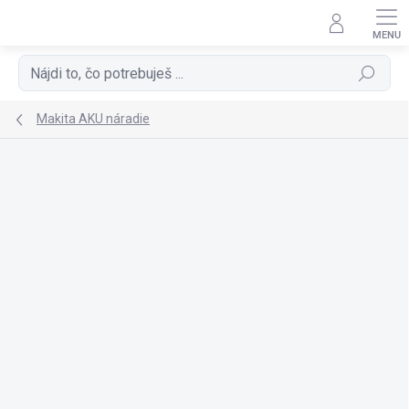
Prejsť
na
obsah
Hľadať
Makita AKU náradie