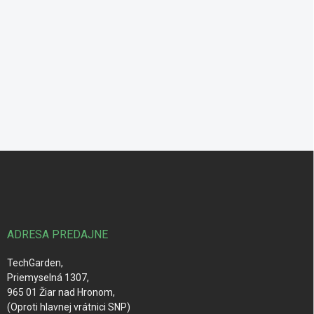
Z
á
p
ä
t
i
ADRESA PREDAJNE
e
TechGarden,
Priemyselná 1307,
965 01 Žiar nad Hronom,
(Oproti hlavnej vrátnici SNP)