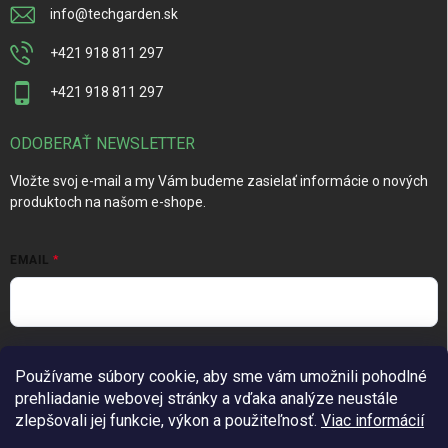
info
@
techgarden.sk
+421 918 811 297
+421 918 811 297
ODOBERAŤ NEWSLETTER
Vložte svoj e-mail a my Vám budeme zasielať informácie o nových
produktoch na našom e-shope.
EMAIL
Vložením e-mailu súhlasíte s
podmienkami ochrany osobných
Používame súbory cookie, aby sme vám umožnili pohodlné
údajov
prehliadanie webovej stránky a vďaka analýze neustále
Prihlásiť sa
zlepšovali jej funkcie, výkon a použiteľnosť.
Viac informácií