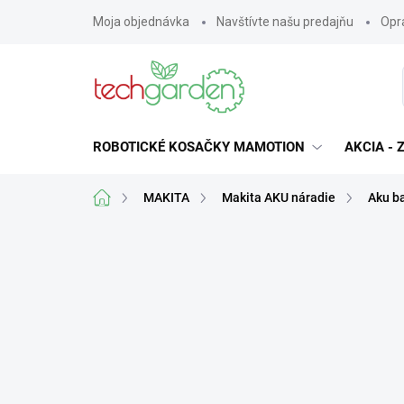
Prejsť
Moja objednávka
Navštívte našu predajňu
Opra
na
obsah
ROBOTICKÉ KOSAČKY MAMOTION
AKCIA -
Domov
MAKITA
Makita AKU náradie
Aku ba