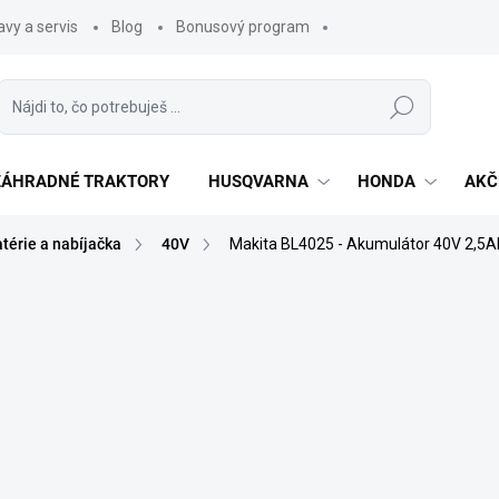
vy a servis
Blog
Bonusový program
Hľadať
 ZÁHRADNÉ TRAKTORY
HUSQVARNA
HONDA
AKČ
térie a nabíjačka
40V
Makita BL4025 - Akumulátor 40V 2,5A