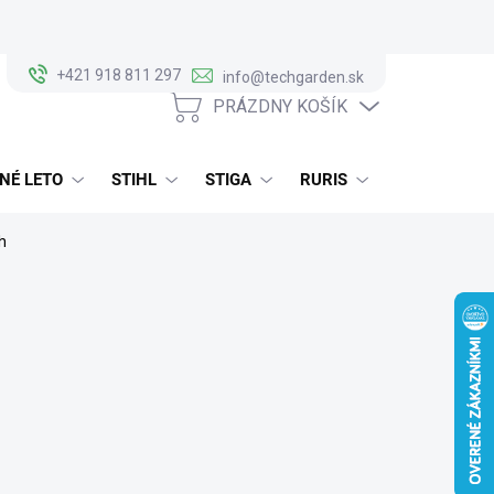
+421 918 811 297
info@techgarden.sk
PRÁZDNY KOŠÍK
NÁKUPNÝ
KOŠÍK
NÉ LETO
STIHL
STIGA
RURIS
ALKO
h