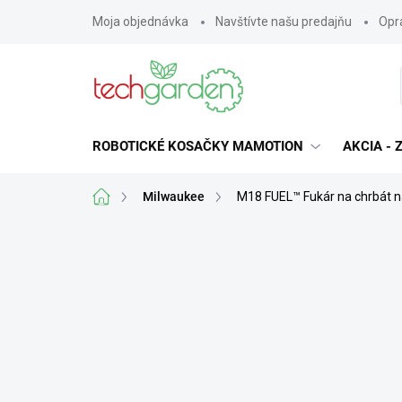
Prejsť
Moja objednávka
Navštívte našu predajňu
Opra
na
obsah
ROBOTICKÉ KOSAČKY MAMOTION
AKCIA -
Domov
Milwaukee
M18 FUEL™ Fukár na chrbát 