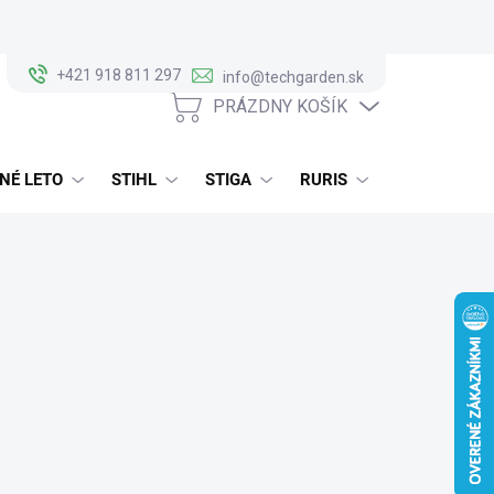
+421 918 811 297
info@techgarden.sk
PRÁZDNY KOŠÍK
NÁKUPNÝ
KOŠÍK
NÉ LETO
STIHL
STIGA
RURIS
ALKO