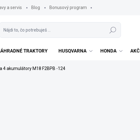
vy a servis
Blog
Bonusový program
Hľadať
 ZÁHRADNÉ TRAKTORY
HUSQVARNA
HONDA
AKČ
na 4 akumulátory M18 F2BPB -124