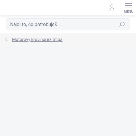
Prejsť
na
obsah
Hľadať
Motorový krovinorez Stiga