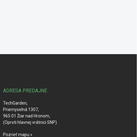
Z
á
p
ä
t
i
ADRESA PREDAJNE
e
TechGarden,
Priemyselná 1307,
965 01 Žiar nad Hronom,
(Oproti hlavnej vrátnici SNP)
Pozrieť mapu »