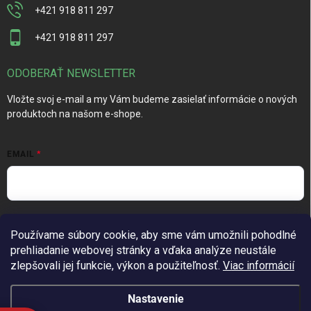
+421 918 811 297
+421 918 811 297
ODOBERAŤ NEWSLETTER
Vložte svoj e-mail a my Vám budeme zasielať informácie o nových
produktoch na našom e-shope.
EMAIL
Vložením e-mailu súhlasíte s
podmienkami ochrany osobných
Používame súbory cookie, aby sme vám umožnili pohodlné
údajov
prehliadanie webovej stránky a vďaka analýze neustále
Prihlásiť sa
zlepšovali jej funkcie, výkon a použiteľnosť.
Viac informácií
Nastavenie