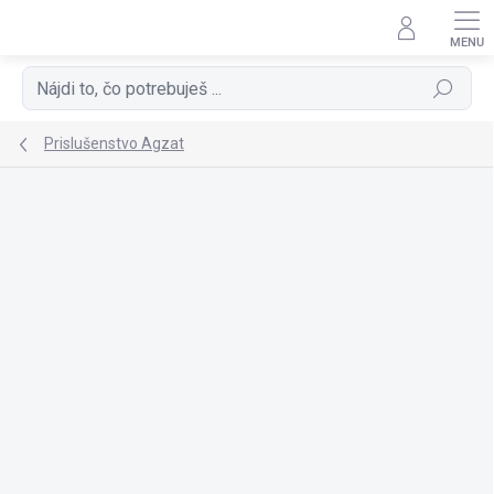
Prejsť
na
obsah
Hľadať
Prislušenstvo Agzat