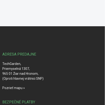
Z
á
p
ä
t
i
ADRESA PREDAJNE
e
TechGarden,
Priemyselná 1307,
965 01 Žiar nad Hronom,
(Oproti hlavnej vrátnici SNP)
Pozrieť mapu »
BEZPEČNÉ PLATBY