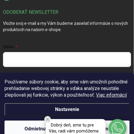
ODOBERAŤ NEWSLETTER
Vložte svoj e-mail a my Vám budeme zasielať informácie o nových
produktoch na našom e-shope.
EMAIL
Vložením e-mailu súhlasíte s
podmienkami ochrany osobných
Používame súbory cookie, aby sme vám umožnili pohodlné
údajov
prehliadanie webovej stránky a vďaka analýze neustále
Prihlásiť sa
zlepšovali jej funkcie, výkon a použiteľnosť.
Viac informácií
Nastavenie
Copyright 2026
TechGarden.sk
. Všetky práva vyhradené.
Upraviť
Dobrý deň, sme tu pre
nastavenie cookies
Odmietnuť
Súhlasím
Vás, radi vám pomôžeme.