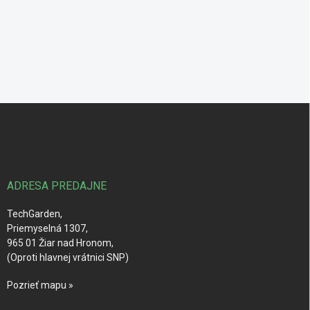
Z
á
p
ä
t
i
ADRESA PREDAJNE
e
TechGarden,
Priemyselná 1307,
965 01 Žiar nad Hronom,
(Oproti hlavnej vrátnici SNP)
Pozrieť mapu »