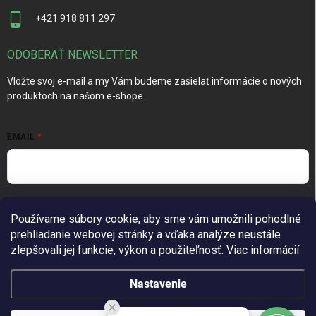
+421 918 811 297
ODOBERAŤ NEWSLETTER
Vložte svoj e-mail a my Vám budeme zasielať informácie o nových
produktoch na našom e-shope.
EMAIL
Vložením e-mailu súhlasíte s
podmienkami ochrany osobných
Používame súbory cookie, aby sme vám umožnili pohodlné
údajov
prehliadanie webovej stránky a vďaka analýze neustále
Prihlásiť sa
zlepšovali jej funkcie, výkon a použiteľnosť.
Viac informácií
Nastavenie
Copyright 2026
TechGarden.sk
. Všetky práva vyhradené.
Upraviť