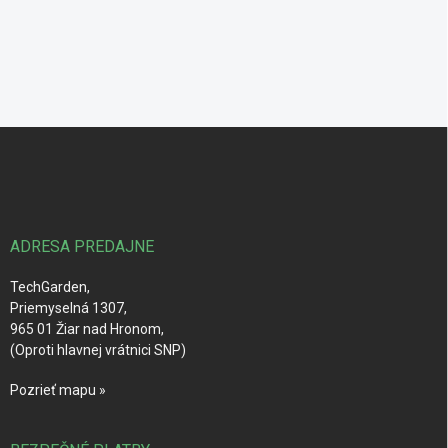
Z
á
p
ä
t
i
ADRESA PREDAJNE
e
TechGarden,
Priemyselná 1307,
965 01 Žiar nad Hronom,
(Oproti hlavnej vrátnici SNP)
Pozrieť mapu »