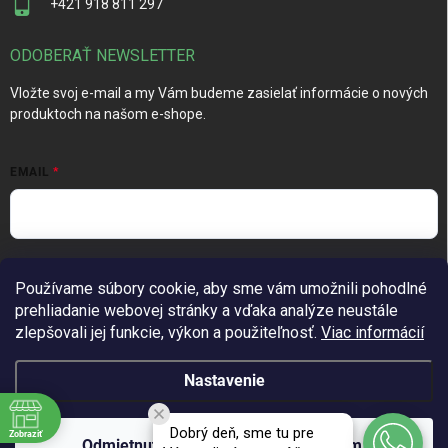
+421 918 811 297
ODOBERAŤ NEWSLETTER
Vložte svoj e-mail a my Vám budeme zasielať informácie o nových
produktoch na našom e-shope.
EMAIL
Vložením e-mailu súhlasíte s
podmienkami ochrany osobných
Používame súbory cookie, aby sme vám umožnili pohodlné
údajov
prehliadanie webovej stránky a vďaka analýze neustále
Prihlásiť sa
zlepšovali jej funkcie, výkon a použiteľnosť.
Viac informácií
Nastavenie
Copyright 2026
TechGarden.sk
. Všetky práva vyhradené.
Upraviť
Dobrý deň, sme tu pre
Zobraziť
nastavenie cookies
Odmietnuť
Súhlasím