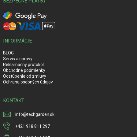
BEZPEČNÉ PLATBY
INFORMÁCIE
BLOG
Servis a opravy
Reklamačný protokol
Obchodné podmienky
Odstúpenie od zmluvy
Ochrana osobných údajov
KONTAKT
info
@
techgarden.sk
+421 918 811 297