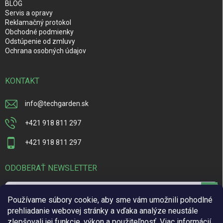
BLOG
Servis a opravy
Reklamačný protokol
Obchodné podmienky
Odstúpenie od zmluvy
Ochrana osobných údajov
KONTAKT
info
@
techgarden.sk
+421 918 811 297
+421 918 811 297
ODOBERAŤ NEWSLETTER
Prihl
Používame súbory cookie, aby sme vám umožnili pohodlné
sa
prehliadanie webovej stránky a vďaka analýze neustále
zlepšovali jej funkcie, výkon a použiteľnosť.
Viac informácií
Vložením e-mailu súhlasíte s
podmienkami ochrany osobných údajov