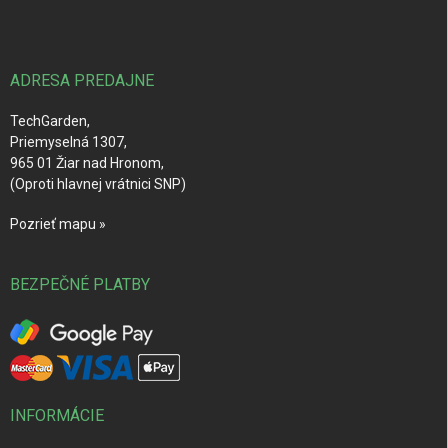
p
ä
t
i
ADRESA PREDAJNE
e
TechGarden,
Priemyselná 1307,
965 01 Žiar nad Hronom,
(Oproti hlavnej vrátnici SNP)
Pozrieť mapu »
BEZPEČNÉ PLATBY
INFORMÁCIE