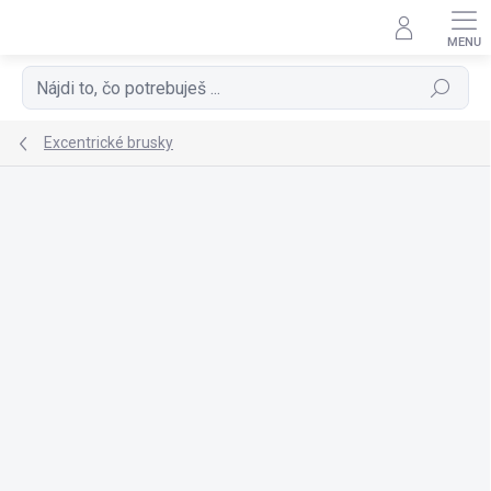
Prejsť
na
obsah
Hľadať
Excentrické brusky