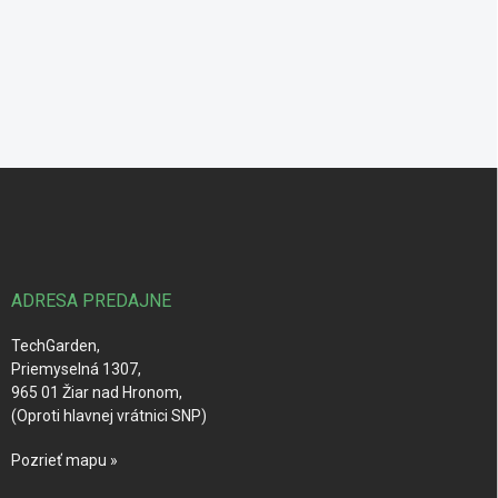
Z
á
p
ä
t
i
ADRESA PREDAJNE
e
TechGarden,
Priemyselná 1307,
965 01 Žiar nad Hronom,
(Oproti hlavnej vrátnici SNP)
Pozrieť mapu »