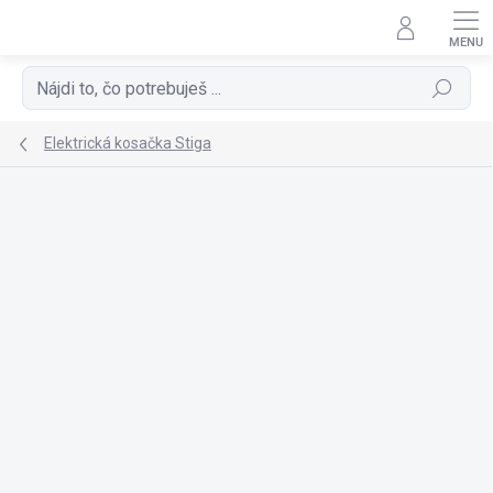
Prejsť
na
obsah
Hľadať
Elektrická kosačka Stiga