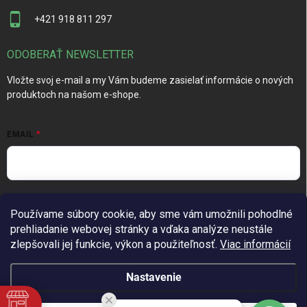
+421 918 811 297
ODOBERAŤ NEWSLETTER
Vložte svoj e-mail a my Vám budeme zasielať informácie o nových
produktoch na našom e-shope.
EMAIL
Vložením e-mailu súhlasíte s
podmienkami ochrany osobných
Používame súbory cookie, aby sme vám umožnili pohodlné
údajov
prehliadanie webovej stránky a vďaka analýze neustále
Prihlásiť sa
zlepšovali jej funkcie, výkon a použiteľnosť.
Viac informácií
Nastavenie
Copyright 2026
TechGarden.sk
. Všetky práva vyhradené.
Upraviť