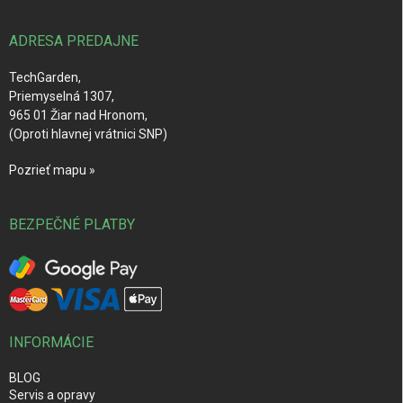
ä
t
i
ADRESA PREDAJNE
e
TechGarden,
Priemyselná 1307,
965 01 Žiar nad Hronom,
(Oproti hlavnej vrátnici SNP)
Pozrieť mapu »
BEZPEČNÉ PLATBY
INFORMÁCIE
BLOG
Servis a opravy