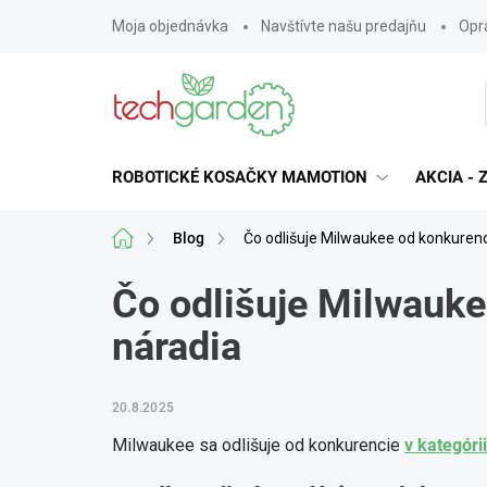
Prejsť
Moja objednávka
Navštívte našu predajňu
Opra
na
obsah
ROBOTICKÉ KOSAČKY MAMOTION
AKCIA -
Domov
Blog
Čo odlišuje Milwaukee od konkurenc
Čo odlišuje Milwauke
náradia
20.8.2025
Milwaukee sa odlišuje od konkurencie
v kategóri