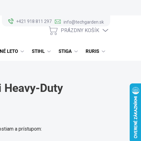
+421 918 811 297
info@techgarden.sk
PRÁZDNY KOŠÍK
NÁKUPNÝ
KOŠÍK
NÉ LETO
STIHL
STIGA
RURIS
ALKO
i Heavy-Duty
ostiam a prístupom: