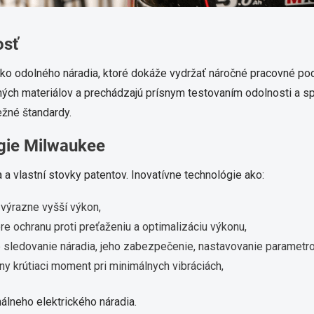
osť
ko odolného náradia, ktoré dokáže vydržať náročné pracovné po
ných materiálov a prechádzajú prísnym testovaním odolnosti a spo
ežné štandardy.
ógie Milwaukee
a vlastní stovky patentov. Inovatívne technológie ako:
ú výrazne vyšší výkon,
re ochranu proti preťaženiu a optimalizáciu výkonu,
e sledovanie náradia, jeho zabezpečenie, nastavovanie parametr
y krútiaci moment pri minimálnych vibráciách,
álneho elektrického náradia.