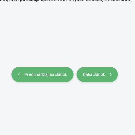
Predchádzajúci článok
Ďalší článok