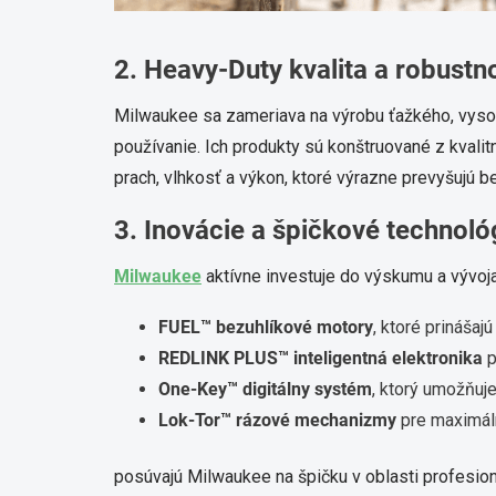
2. Heavy-Duty kvalita a robustn
Milwaukee sa zameriava na výrobu ťažkého, vyso
používanie. Ich produkty sú konštruované z kvalit
prach, vlhkosť a výkon, ktoré výrazne prevyšujú b
3. Inovácie a špičkové technol
Milwaukee
aktívne investuje do výskumu a vývoja 
FUEL™ bezuhlíkové motory
, ktoré prinášaj
REDLINK PLUS™ inteligentná elektronika
p
One-Key™ digitálny systém
, ktorý umožňuj
Lok-Tor™ rázové mechanizmy
pre maximáln
posúvajú Milwaukee na špičku v oblasti profesion