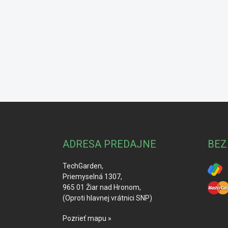
Z
á
p
ä
ADRESA PREDAJNE
BEZ
t
i
TechGarden,
e
Priemyselná 1307,
965 01 Žiar nad Hronom,
(Oproti hlavnej vrátnici SNP)
Pozrieť mapu »