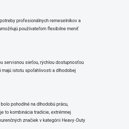
 potreby profesionálnych remeselníkov a
možňujú používateľom flexibilne meniť
ou servisnou sieťou, rýchlou dostupnosťou
 majú istotu spoľahlivosti a dlhodobej
y bolo pohodlné na dlhodobú prácu,
e to kombinácia tradície, extrémnej
nkurenčných značiek v kategórii Heavy-Duty