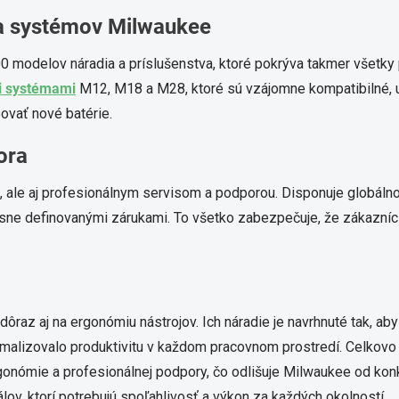
ta systémov Milwaukee
00 modelov náradia a príslušenstva, ktoré pokrýva takmer všetky
i systémami
M12, M18 a M28, ktoré sú vzájomne kompatibilné, u
ovať nové batérie.
ora
, ale aj profesionálnym servisom a podporou. Disponuje globáln
asne definovanými zárukami. To všetko zabezpečuje, že zákazníci
raz aj na ergonómiu nástrojov. Ich náradie je navrhnuté tak, ab
alizovalo produktivitu v každom pracovnom prostredí. Celkovo j
ergonómie a profesionálnej podpory, čo odlišuje Milwaukee od ko
lov, ktorí potrebujú spoľahlivosť a výkon za každých okolností.