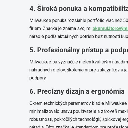
4. Široká ponuka a kompatibili
Milwaukee ponúka rozsiahle portfólio viac než 5
firiem. Značka je známa svojimi
akumulátorovým
náradie podľa aktuálnych potrieb bez nutnosti kup
5. Profesionálny prístup a podp
Milwaukee sa vyznačuje nielen kvalitným náradím
náhradných dielov, školeniami pre zákazníkov a j
podpory.
6. Precízny dizajn a ergonómia
Okrem technických parametrov kladie Milwaukee dô
minimalizovalo únavu používateľa a zároveň maxim
robustnosti, pokročilých technológií, špičkovej 
náradia. Táto značka je štandardom pre profesioná