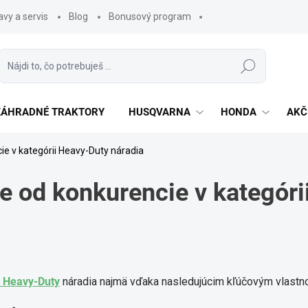
vy a servis
Blog
Bonusový program
Hľadať
 ZÁHRADNÉ TRAKTORY
HUSQVARNA
HONDA
AKČ
ie v kategórii Heavy-Duty náradia
e od konkurencie v kategóri
i Heavy-Duty
náradia najmä vďaka nasledujúcim kľúčovým vlastn