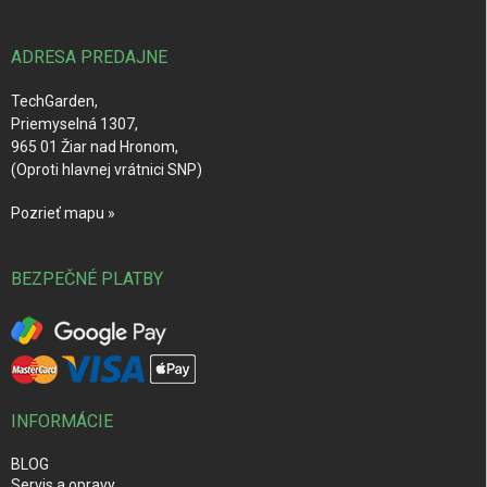
ä
t
i
ADRESA PREDAJNE
e
TechGarden,
Priemyselná 1307,
965 01 Žiar nad Hronom,
(Oproti hlavnej vrátnici SNP)
Pozrieť mapu »
BEZPEČNÉ PLATBY
INFORMÁCIE
BLOG
Servis a opravy