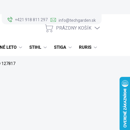
+421 918 811 297
info@techgarden.sk
PRÁZDNY KOŠÍK
NÁKUPNÝ
KOŠÍK
NÉ LETO
STIHL
STIGA
RURIS
ALKO
O 127817