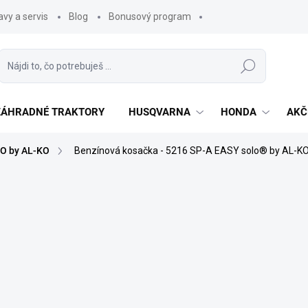
vy a servis
Blog
Bonusový program
Hľadať
 ZÁHRADNÉ TRAKTORY
HUSQVARNA
HONDA
AKČ
O by AL-KO
Benzínová kosačka - 5216 SP-A EASY solo® by AL-K