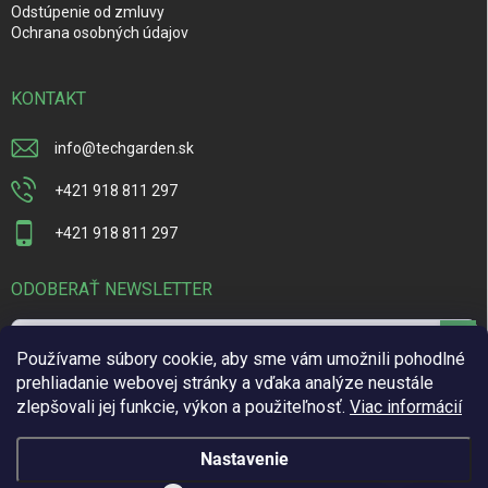
Odstúpenie od zmluvy
Ochrana osobných údajov
KONTAKT
info
@
techgarden.sk
+421 918 811 297
+421 918 811 297
ODOBERAŤ NEWSLETTER
Prihl
Používame súbory cookie, aby sme vám umožnili pohodlné
sa
prehliadanie webovej stránky a vďaka analýze neustále
Vložením e-mailu súhlasíte s
podmienkami ochrany osobných údajov
zlepšovali jej funkcie, výkon a použiteľnosť.
Viac informácií
Nastavenie