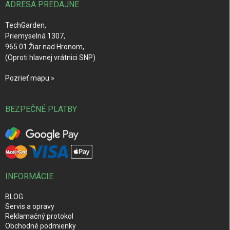
i
ADRESA PREDAJNE
e
TechGarden,
Priemyselná 1307,
965 01 Žiar nad Hronom,
(Oproti hlavnej vrátnici SNP)
Pozrieť mapu »
BEZPEČNÉ PLATBY
INFORMÁCIE
BLOG
Servis a opravy
Reklamačný protokol
Obchodné podmienky