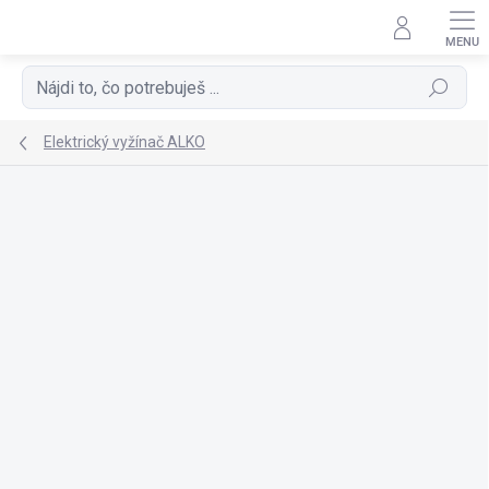
Prejsť
na
obsah
Hľadať
Elektrický vyžínač ALKO