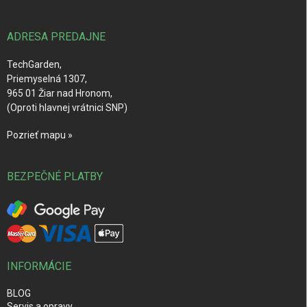
ä
t
i
ADRESA PREDAJNE
e
TechGarden,
Priemyselná 1307,
965 01 Žiar nad Hronom,
(Oproti hlavnej vrátnici SNP)
Pozrieť mapu »
BEZPEČNÉ PLATBY
INFORMÁCIE
BLOG
Servis a opravy