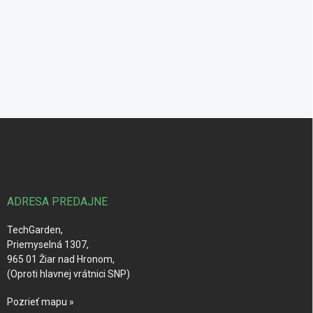
Z
á
p
ä
t
i
ADRESA PREDAJNE
e
TechGarden,
Priemyselná 1307,
965 01 Žiar nad Hronom,
(Oproti hlavnej vrátnici SNP)
Pozrieť mapu »