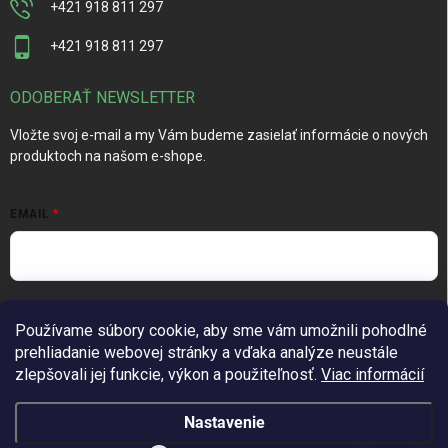
+421 918 811 297
+421 918 811 297
ODOBERAŤ NEWSLETTER
Vložte svoj e-mail a my Vám budeme zasielať informácie o nových
produktoch na našom e-shope.
EMAIL
Vložením e-mailu súhlasíte s
podmienkami ochrany osobných
Používame súbory cookie, aby sme vám umožnili pohodlné
údajov
prehliadanie webovej stránky a vďaka analýze neustále
Prihlásiť sa
zlepšovali jej funkcie, výkon a použiteľnosť.
Viac informácií
Nastavenie